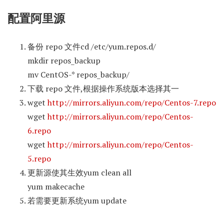
配置阿里源
备份 repo 文件cd /etc/yum.repos.d/
mkdir repos_backup
mv CentOS-* repos_backup/
下载 repo 文件,根据操作系统版本选择其一
wget
http://mirrors.aliyun.com/repo/Centos-7.repo
wget
http://mirrors.aliyun.com/repo/Centos-
6.repo
wget
http://mirrors.aliyun.com/repo/Centos-
5.repo
更新源使其生效yum clean all
yum makecache
若需要更新系统yum update