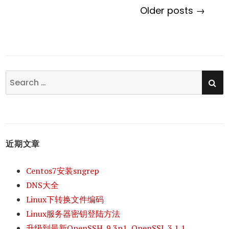
Older posts →
SE
Search
for:
近期文章
Centos7安装sngrep
DNS大全
Linux下转换文件编码
Linux服务器密钥登陆方法
升级到最新OpenSSH_9.3p1, OpenSSL 3.1.1