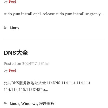
by
Feel
sudo yum install epel-release sudo yum install sngrep y…
Categories
Linux
DNS大全
Posted on
2024年7月31日
by
Feel
公共DNS服务器地址大全114DNS 114.114.114.114
114.114.115.115DNSPo…
Categories
Linux
,
Windows
,
程序编程