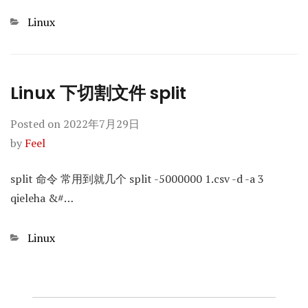
Categories
Linux
Linux 下切割文件 split
Posted on
2022年7月29日
by
Feel
split 命令 常用到就几个 split -5000000 1.csv -d -a 3
qieleha &#…
Categories
Linux