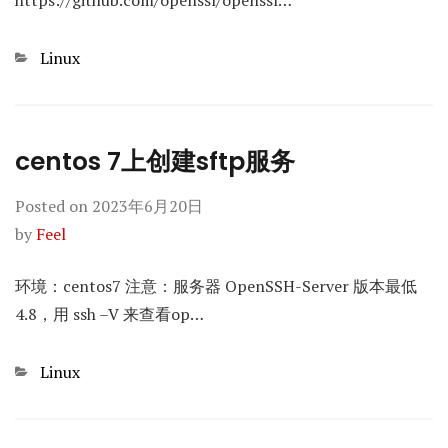
https://github.com/openssl/openssl…
Categories
Linux
centos 7上创建sftp服务
Posted on
2023年6月20日
by
Feel
环境：centos7 注意：服务器 OpenSSH-Server 版本最低
4.8，用 ssh –V 来查看op…
Categories
Linux