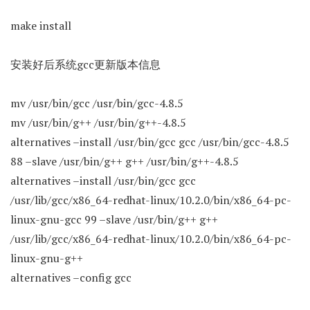
make install
安装好后系统gcc更新版本信息
mv /usr/bin/gcc /usr/bin/gcc-4.8.5
mv /usr/bin/g++ /usr/bin/g++-4.8.5
alternatives –install /usr/bin/gcc gcc /usr/bin/gcc-4.8.5
88 –slave /usr/bin/g++ g++ /usr/bin/g++-4.8.5
alternatives –install /usr/bin/gcc gcc
/usr/lib/gcc/x86_64-redhat-linux/10.2.0/bin/x86_64-pc-
linux-gnu-gcc 99 –slave /usr/bin/g++ g++
/usr/lib/gcc/x86_64-redhat-linux/10.2.0/bin/x86_64-pc-
linux-gnu-g++
alternatives –config gcc