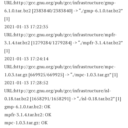
URL:http://gcc.gnu.org/pub/gcc/infrastructure/gmp-
6.1.0.tar. bz2 [2383840/2383840] -> “./gmp-6.1.0.tar.bz2”
[1]
2021-01-13 17:22:35
URL:http://gcc.gnu.org/pub/gcc/infrastructure/mpfr-
3.1.4.tar.bz2 [1279284/1279284] -> “./mpfr-3.1.4.tar.bz2”
[1]
2021-01-13 17:24:14
URL:http://gcc.gnu.org/pub/gcc/infrastructure/mpc-
1.0.3.tar.gz [669925/669925] -> “./mpc-1.0.3.tar.gz” [1]
2021-01-13 17:28:52
URL:http://gcc.gnu.org/pub/gcc/infrastructure/isl-
0.18.tar.bz2 [1658291/1658291] -> “./isl-0.18.tar.bz2” [1]
gmp-6.1.0.tar.bz2: OK
mpfr-3.1.4.tar.bz2: OK
mpc-1.0.3.tar.gz: OK