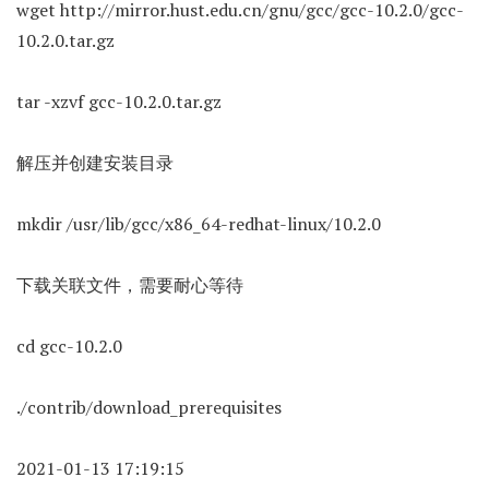
wget http://mirror.hust.edu.cn/gnu/gcc/gcc-10.2.0/gcc-
10.2.0.tar.gz
tar -xzvf gcc-10.2.0.tar.gz
解压并创建安装目录
mkdir /usr/lib/gcc/x86_64-redhat-linux/10.2.0
下载关联文件，需要耐心等待
cd gcc-10.2.0
./contrib/download_prerequisites
2021-01-13 17:19:15