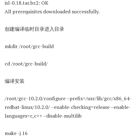
isl-0.18.tar.bz2: OK
All prerequisites downloaded successfully.
创建编译临时目录进入目录
mkdir /root/gcc-build
cd /root/gcc-build/
编译安装
/root/gcc-10.2.0/configure –prefix=/usr/lib/gcc/x86_64-
redhat-linux/10.2.0/ –enable-checking=release –enable-
languages=c,c++ –disable-multilib
make -j 16