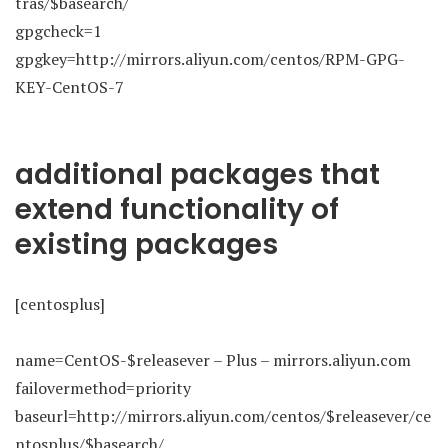
tras/$basearch/
gpgcheck=1
gpgkey=http://mirrors.aliyun.com/centos/RPM-GPG-
KEY-CentOS-7
additional packages that
extend functionality of
existing packages
[centosplus]
name=CentOS-$releasever – Plus – mirrors.aliyun.com
failovermethod=priority
baseurl=http://mirrors.aliyun.com/centos/$releasever/ce
ntosplus/$basearch/