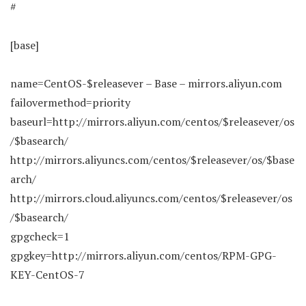
#
[base]
name=CentOS-$releasever – Base – mirrors.aliyun.com
failovermethod=priority
baseurl=http://mirrors.aliyun.com/centos/$releasever/os
/$basearch/
http://mirrors.aliyuncs.com/centos/$releasever/os/$base
arch/
http://mirrors.cloud.aliyuncs.com/centos/$releasever/os
/$basearch/
gpgcheck=1
gpgkey=http://mirrors.aliyun.com/centos/RPM-GPG-
KEY-CentOS-7