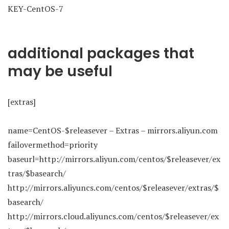
KEY-CentOS-7
additional packages that
may be useful
[extras]
name=CentOS-$releasever – Extras – mirrors.aliyun.com
failovermethod=priority
baseurl=http://mirrors.aliyun.com/centos/$releasever/ex
tras/$basearch/
http://mirrors.aliyuncs.com/centos/$releasever/extras/$
basearch/
http://mirrors.cloud.aliyuncs.com/centos/$releasever/ex