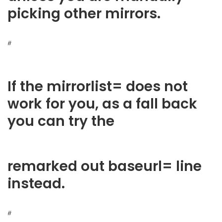
picking other mirrors.
#
If the mirrorlist= does not
work for you, as a fall back
you can try the
remarked out baseurl= line
instead.
#