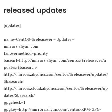
released updates
[updates]
name=CentOS-$releasever – Updates –
mirrors.aliyun.com
failovermethod=priority
baseurl=http://mirrors.aliyun.com/centos/$releasever/u
pdates/$basearch/
http://mirrors.aliyuncs.com/centos/$releasever/updates/
$basearch/
http://mirrors.cloud.aliyuncs.com/centos/$releasever/up
dates/$basearch/
gpgcheck=1
gpgkey=http://mirrors.aliyun.com/centos/RPM-GPG-