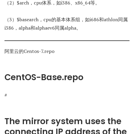
（2）$arch，cpu体系，如i386、x86_64等。
（3）$basearch，cpu的基本体系组，如i686和athlon同属
i386，alpha和alphaev6同属alpha。
阿里云的Centos-7.repo
CentOS-Base.repo
#
The mirror system uses the
connecting IP address of the