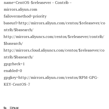
name=CentOS-$releasever – Contrib –
mirrors.aliyun.com
failovermethod=priority
baseurl=http://mirrors.aliyun.com/centos/$releasever/co
ntrib/$basearch/
http://mirrors.aliyuncs.com/centos/$releasever/contrib/
$basearch/
http://mirrors.cloud.aliyuncs.com/centos/$releasever/co
ntrib/$basearch/
gpgcheck=1
enabled=0
gpgkey=http://mirrors.aliyun.com/centos/RPM-GPG-
KEY-CentOS-7
Categories
Linux