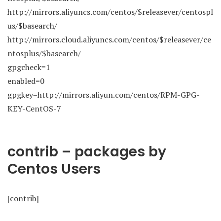
http://mirrors.aliyuncs.com/centos/$releasever/centospl
us/$basearch/
http://mirrors.cloud.aliyuncs.com/centos/$releasever/ce
ntosplus/$basearch/
gpgcheck=1
enabled=0
gpgkey=http://mirrors.aliyun.com/centos/RPM-GPG-
KEY-CentOS-7
contrib – packages by
Centos Users
[contrib]